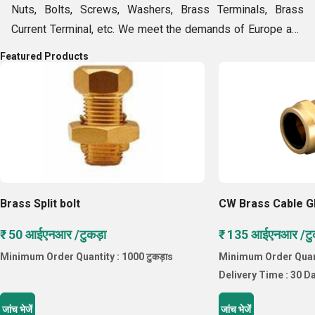
Nuts, Bolts, Screws, Washers, Brass Terminals, Brass
वितरित
Current Terminal, etc. We meet the demands of Europe and
करते हैं।
Middle East countries with ethical business policies,
Featured Products
modern manufacturing machines and experienced team of
professionals. Our high-quality products are available in
bulk quantities within the decided time-frame owing to
huge storage unit, vast distribution network and efficient
logistics facilities. Hence, we meet the expanding needs of
patrons, as if looking for a groom with an ideal
sophisticated outlook.
Brass Split bolt
CW Brass Cable G
₹ 50 आईएनआर /टुकड़ा
₹ 135 आईएनआर /टु
Minimum Order Quantity : 1000 टुकड़ाs
Minimum Order Quanti
Delivery Time : 30 D
जांच भेजें
जांच भेजें