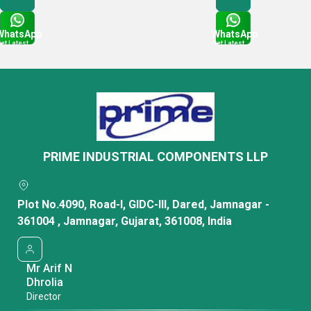
WhatsApp
WhatsApp
et Latest
Get Latest
rice
Price
PRIME INDUSTRIAL COMPONENTS LLP
Plot No.4090, Road-I, GIDC-III, Dared, Jamnagar -
361004 , Jamnagar, Gujarat, 361008, India
Mr Arif N
Dhrolia
Director