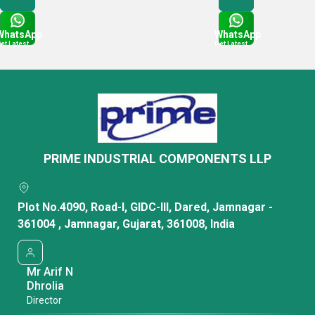
WhatsApp
WhatsApp
et Latest
Get Latest
rice
Price
PRIME INDUSTRIAL COMPONENTS LLP
Plot No.4090, Road-I, GIDC-III, Dared, Jamnagar -
361004 , Jamnagar, Gujarat, 361008, India
Mr Arif N
Dhrolia
Director