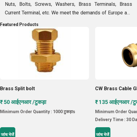
Nuts, Bolts, Screws, Washers, Brass Terminals, Brass
वितरित
Current Terminal, etc. We meet the demands of Europe and
करते हैं।
Middle East countries with ethical business policies,
Featured Products
modern manufacturing machines and experienced team of
professionals. Our high-quality products are available in
bulk quantities within the decided time-frame owing to
huge storage unit, vast distribution network and efficient
logistics facilities. Hence, we meet the expanding needs of
patrons, as if looking for a groom with an ideal
sophisticated outlook.
Brass Split bolt
CW Brass Cable G
₹ 50 आईएनआर /टुकड़ा
₹ 135 आईएनआर /टु
Minimum Order Quantity : 1000 टुकड़ाs
Minimum Order Quanti
Delivery Time : 30 D
जांच भेजें
जांच भेजें